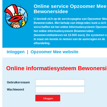
Online service Opzoomer Mee
Bewonersidee
U bevindt zich op de servicepagina van Opzoomer Me
Bewonersidee. Met behulp van inlogcodes kunt u zich
verschaffen tot het online Informatiesysteem Opzoom
het online informatiesysteem Bewonersidee
(bewonersinitiatieven tot 10.000 euro). De systemen s
in staat om kennis te nemen van de aanvragen en de
afhandeling.
Inloggen
|
Opzoomer Mee website
Online informatiesysteem Bewonersid
Gebruikersnaam
Wachtwoord